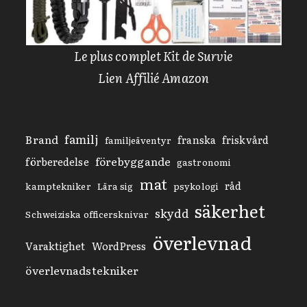
Le plus complet Kit de Survie
Lien Affilié Amazon
familj
Brand
franska
friskvård
familjeäventyr
förebyggande
förberedelse
gastronomi
mat
råd
kamptekniker
Lära sig
psykologi
säkerhet
skydd
Schweiziska officersknivar
överlevnad
Varaktighet
WordPress
överlevnadstekniker