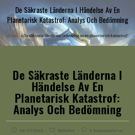
De Säkraste Länderna I Händelse Av En
Planetarisk Katastrof: Analys Och Bedömning
Accueil
»
De säkraste länderna i händelse av en planetarisk katastrof: a
De Säkraste Länderna I
Händelse Av En
Planetarisk Katastrof:
Analys Och Bedömning
Inlägget
Inläggskategori:
Kommentarer
04/03/2024
Nyheter
0 kommentarer